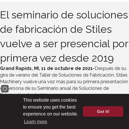
El seminario de soluciones
de fabricación de Stiles
vuelve a ser presencial por
primera vez desde 2019
Grand Rapids, MI, 11 de octubre de 2021-
Después de su
gira de verano del Taller de Soluciones de Fabricación, Stiles
Machinery vuelve una vez más para su primera presentación
en persona de su Seminario anual de Soluciones de
Fabricación desde 2019.
This website uses cookies
del 9
al
11 de
El evento de este año se celebrará
noviembre en la
to ensure you get the best
sala de exposiciones de Stiles en High Point, Carolina del
Got it!
experience on our website.
Norte, y contará con una serie de presentaciones y
Learn more
demostraciones a cargo de diversos expertos del sector. El