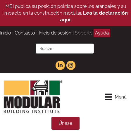
MBI publica su posición política sobre los aranceles y su
impacto en la construcción modular.
Lea la declaración
aquí.
Inicio
|
Contacto
|
Inicio de sesión
| Soporte
Ayuda
Menú
Únase