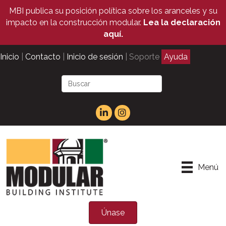
MBI publica su posición política sobre los aranceles y su
impacto en la construcción modular.
Lea la declaración
aquí.
Inicio
|
Contacto
|
Inicio de sesión
| Soporte
Ayuda
Menú
Únase