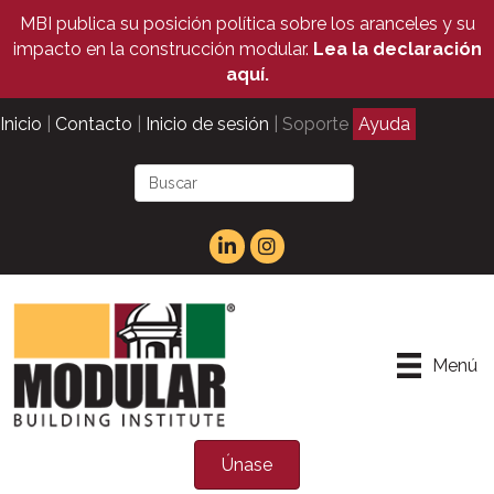
MBI publica su posición política sobre los aranceles y su
impacto en la construcción modular.
Lea la declaración
aquí.
Inicio
|
Contacto
|
Inicio de sesión
| Soporte
Ayuda
Menú
Únase