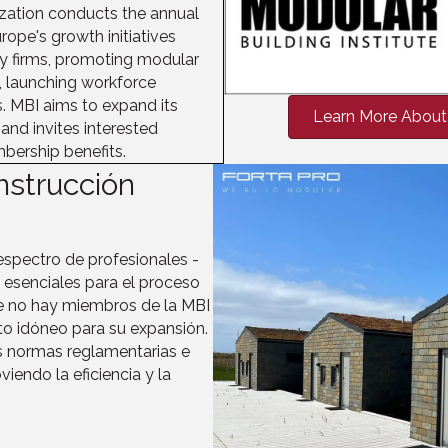
ization conducts the annual
ope's growth initiatives
y firms, promoting modular
s, launching workforce
. MBI aims to expand its
Learn More About 
nd invites interested
bership benefits.
nstrucción
espectro de profesionales -
esenciales para el proceso
e no hay miembros de la MBI
to idóneo para su expansión.
s normas reglamentarias e
iendo la eficiencia y la