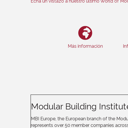
Echa un vistazo a nuestro último World of Mod
Más información
In
Modular Building Institu
MBI Europe, the European branch of the Modula
represents over 50 member companies across 1