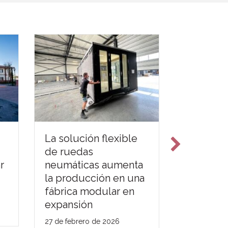
La solución flexible
Reinvent
de ruedas
infraestr
r
neumáticas aumenta
temporal
la producción en una
de la pla
fábrica modular en
tratamie
expansión
residual
27 de febrero de 2026
February 27,