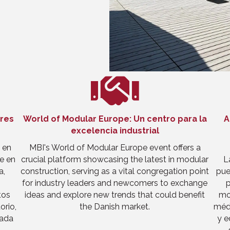
ores
World of Modular Europe: Un centro para la
A
excelencia industrial
 en
MBI's World of Modular Europe event offers a
se en
crucial platform showcasing the latest in modular
L
a,
construction, serving as a vital congregation point
pue
for industry leaders and newcomers to exchange
p
tos
ideas and explore new trends that could benefit
mo
orio,
the Danish market.
méd
cada
y e