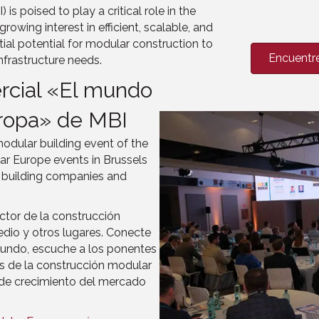
is poised to play a critical role in the
owing interest in efficient, scalable, and
tial potential for modular construction to
Encuentr
frastructure needs.
ercial «El mundo
uropa» de MBI
dular building event of the
ar Europe events in Brussels
 building companies and
ector de la construcción
dio y otros lugares. Conecte
mundo, escuche a los ponentes
as de la construcción modular
s de crecimiento del mercado