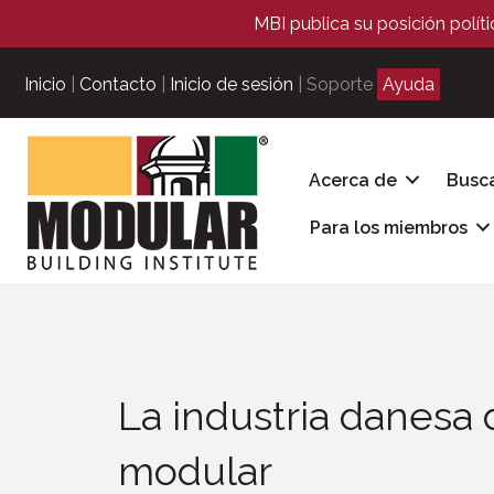
MBI publica su posición polít
Inicio
|
Contacto
|
Inicio de sesión
| Soporte
Ayuda
Acerca de
Busc
Para los miembros
La industria danesa 
modular