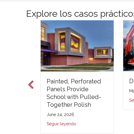
Explore los casos práctic
D
o Real –
Painted, Perforated
y
Panels Provide
Ma
e Study
School with Pulled-
Se
Together Polish
e 2025
June 24, 2026
Seguir leyendo