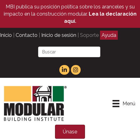
MBI publica su posición política sobre los aranceles y su
impacto en la construcción modular.
Lea la declaración
aquí.
Inicio
|
Contacto
|
Inicio de sesión
| Soporte
Ayuda
Menú
Únase