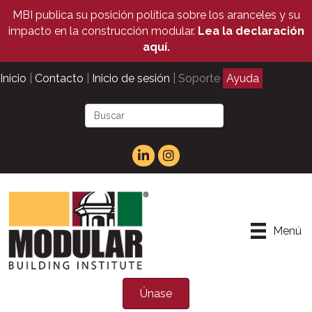
MBI publica su posición política sobre los aranceles y su
impacto en la construcción modular.
Lea la declaración
aquí.
Inicio
|
Contacto
|
Inicio de sesión
| Soporte
Ayuda
Menú
Únase