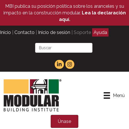
MBI publica su posición política sobre los aranceles y su
impacto en la construcción modular.
Lea la declaración
aquí.
Inicio
|
Contacto
|
Inicio de sesión
| Soporte
Ayuda
Menú
Únase