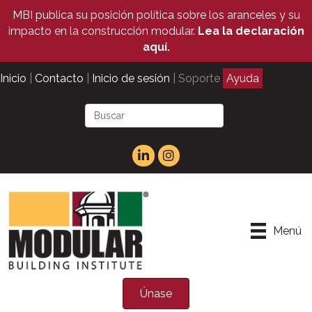
MBI publica su posición política sobre los aranceles y su
impacto en la construcción modular.
Lea la declaración
aquí.
Inicio
|
Contacto
|
Inicio de sesión
| Soporte
Ayuda
Menú
Únase