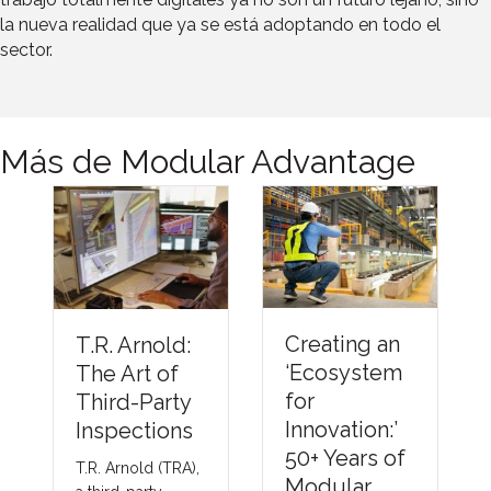
la nueva realidad que ya se está adoptando en todo el
sector.
Más de Modular Advantage
Understandi
Creating an
:
ng Thermal
‘Ecosystem
Barriers
for
y
Compliance
Innovation:’
s
Methods &
50+ Years of
),
Emerging
Modular