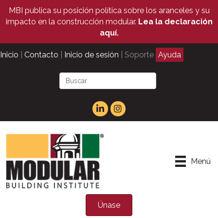
MBI publica su posición política sobre los aranceles y su
impacto en la construcción modular.
Lea la declaración
aquí.
Inicio
|
Contacto
|
Inicio de sesión
| Soporte
Ayuda
Menú
Únase