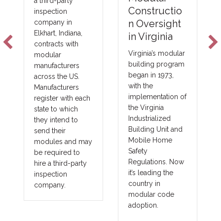
NFPA-275
Constructio
Foam Plastic
n Oversight
Technologie
in Virginia
s
Virginia’s modular
building program
New fire barrier
began in 1973,
technologies are
with the
improving total
implementation of
ch
costs and margins
the Virginia
in major areas of
Industrialized
construction, such
Building Unit and
as commercial,
Mobile Home
may
government,
Safety
union and
Regulations. Now
y
prevailing wage
it’s leading the
projects. These
country in
benefits translate
modular code
into other large
adoption.
fringe areas, such
as agriculture,