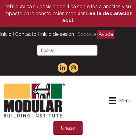
MBI publica su posición política sobre los aranceles y su
impacto en la construcción modular.
Lea la declaración
aquí.
Inicio
|
Contacto
|
Inicio de sesión
| Soporte
Ayuda
Menú
Únase