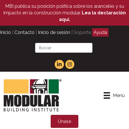
MBI publica su posición política sobre los aranceles y su
impacto en la construcción modular.
Lea la declaración
aquí.
Inicio
|
Contacto
|
Inicio de sesión
| Soporte
Ayuda
Menú
Únase