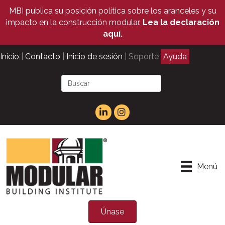
MBI publica su posición política sobre los aranceles y su
impacto en la construcción modular.
Lea la declaración
aquí.
Inicio
|
Contacto
|
Inicio de sesión
| Soporte
Ayuda
Menú
Únase