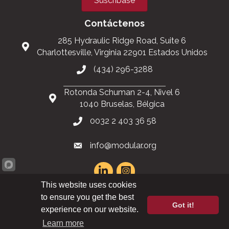
Suscríbase
Contáctenos
285 Hydraulic Ridge Road, Suite 6
Charlottesville, Virginia 22901 Estados Unidos
(434) 296-3288
Rotonda Schuman 2-4, Nivel 6
1040 Bruselas, Bélgica
0032 2 403 36 58
info@modular.org
This website uses cookies
Mapa del sitio XML
|
Mapa del sitio HTML
to ensure you get the best
Got it!
experience on our website.
©
2026
Modular Building Institute. Todos los derechos reservados |
Política
Learn more