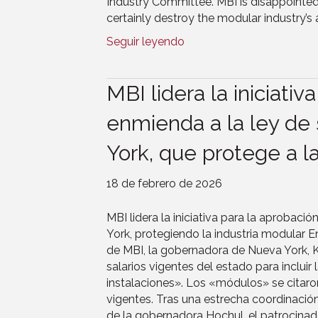
Industry Committee. MBI is disappointed
certainly destroy the modular industry’s ab
Seguir leyendo
MBI lidera la iniciativ
enmienda a la ley de 
York, que protege a l
18 de febrero de 2026
MBI lidera la iniciativa para la aprobaci
York, protegiendo la industria modular E
de MBI, la gobernadora de Nueva York, Ka
salarios vigentes del estado para incluir
instalaciones». Los «módulos» se citaron
vigentes. Tras una estrecha coordinación 
de la gobernadora Hochul, el patrocina