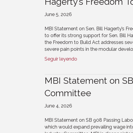
Hagerty’s Freedom T
June 5, 2026
MBI Statement on Sen. Bill Hagerty’s Fre
to offer its strong support for Sen. Bill
the Freedom to Build Act addresses seve
severe pain points in the modular devel
Seguir leyendo
MBI Statement on SB 
Committee
June 4, 2026
MBI Statement on SB 908 Passing Labor &
which would expand prevailing wage into