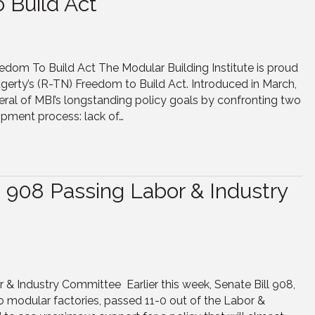
o Build Act
edom To Build Act The Modular Building Institute is proud
 Hagerty’s (R-TN) Freedom to Build Act. Introduced in March,
ral of MBI’s longstanding policy goals by confronting two
opment process: lack of…
908 Passing Labor & Industry
 Industry Committee Earlier this week, Senate Bill 908,
 modular factories, passed 11-0 out of the Labor &