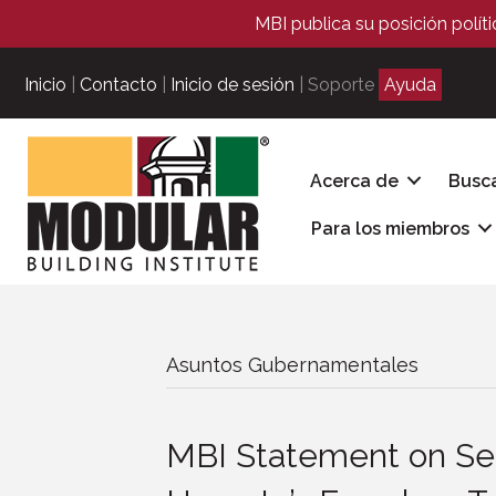
MBI publica su posición polít
Inicio
|
Contacto
|
Inicio de sesión
| Soporte
Ayuda
Acerca de
Busc
Para los miembros
Asuntos Gubernamentales
MBI Statement on Sen.