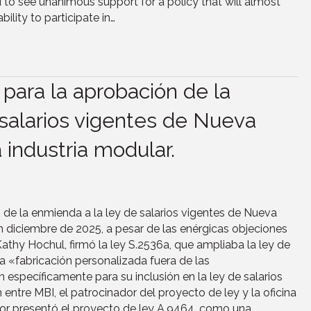
 to see unanimous support for a policy that will almost
ility to participate in…
a para la aprobación de la
salarios vigentes de Nueva
a industria modular.
ón de la enmienda a la ley de salarios vigentes de Nueva
n diciembre de 2025, a pesar de las enérgicas objeciones
thy Hochul, firmó la ley S.2536a, que ampliaba la ley de
 la «fabricación personalizada fuera de las
 específicamente para su inclusión en la ley de salarios
entre MBI, el patrocinador del proyecto de ley y la oficina
dor presentó el proyecto de ley A.9464, como una