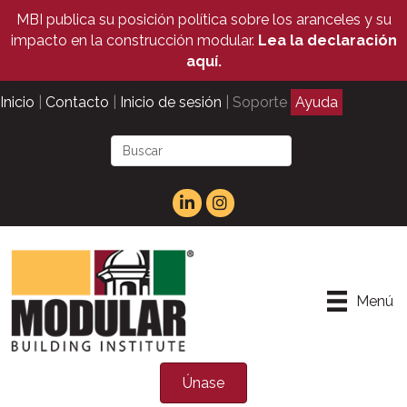
MBI publica su posición política sobre los aranceles y su
impacto en la construcción modular.
Lea la declaración
aquí.
Inicio
|
Contacto
|
Inicio de sesión
| Soporte
Ayuda
Menú
Únase