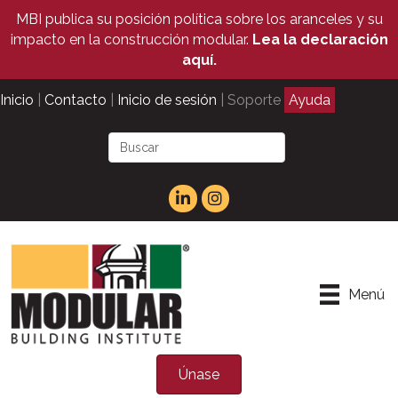
MBI publica su posición política sobre los aranceles y su
impacto en la construcción modular.
Lea la declaración
aquí.
Inicio
|
Contacto
|
Inicio de sesión
| Soporte
Ayuda
Menú
Únase