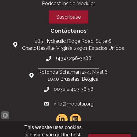
Podcast Inside Modular
Suscríbase
Contáctenos
285 Hydraulic Ridge Road, Suite 6
Charlottesville, Virginia 22901 Estados Unidos
(434) 296-3288
Rotonda Schuman 2-4, Nivel 6
1040 Bruselas, Bélgica
0032 2 403 36 58
info@modular.org
This website uses cookies
Mapa del sitio XML
|
Mapa del sitio HTML
to ensure you get the best