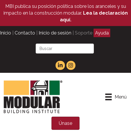
MBI publica su posición política sobre los aranceles y su
impacto en la construcción modular.
Lea la declaración
aquí.
Inicio
|
Contacto
|
Inicio de sesión
| Soporte
Ayuda
Menú
Únase