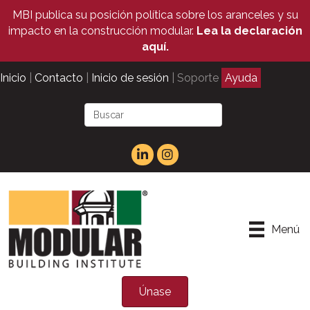
MBI publica su posición política sobre los aranceles y su
impacto en la construcción modular.
Lea la declaración
aquí.
Inicio
|
Contacto
|
Inicio de sesión
| Soporte
Ayuda
Menú
Únase