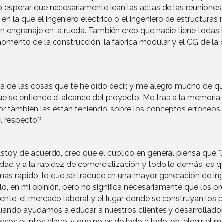
 no esperar que necesariamente lean las actas de las reunio
en la que el ingeniero eléctrico o el ingeniero de estructuras
n engranaje en la rueda. También creo que nadie tiene todas 
momento de la construcción, la fábrica modular y el CG de l
 de las cosas que te he oído decir, y me alegro mucho de qu
 se entiende el alcance del proyecto. Me trae a la memoria
or también las están teniendo, sobre los conceptos erróneos
l respecto?
a. Estoy de acuerdo, creo que el público en general piensa qu
lidad y a la rapidez de comercialización y todo lo demás, es 
ás rápido, lo que se traduce en una mayor generación de ing
illo, en mi opinión, pero no significa necesariamente que los
te, el mercado laboral y el lugar donde se construyan los p
cuando ayudamos a educar a nuestros clientes y desarrollado
sos puntos clave, y que no es de lado a lado, oh, elegir el m