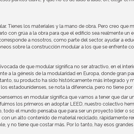
ar. Tienes los materiales y la mano de obra. Pero creo que 
tarlo con grúa a la obra para que el edificio sea realmente un 
s corresponde a nosotros, como parte del sector, ayudar a edu
óneos sobre la construcción modular a los que se enfrente co
ivocada de que modular significa no ser atractivo, en el interi
rente a la génesis de la modularidad en Europa, donde gran par
o tanto, su producto ha sido históricamente más integrado y 
s estadounidenses, se nota la diferencia, pero no tiene por q
pensemos en modular significa que vamos a tener que dar un p
 fuimos los primeros en adoptar LEED, nuestro colectivo he
 todo el mundo pensaba que para ser un proyecto líder o sost
 con un alto contenido de material reciclado, rápidamente re
ble, y no tiene que costar más. Por lo tanto, hay esos gran