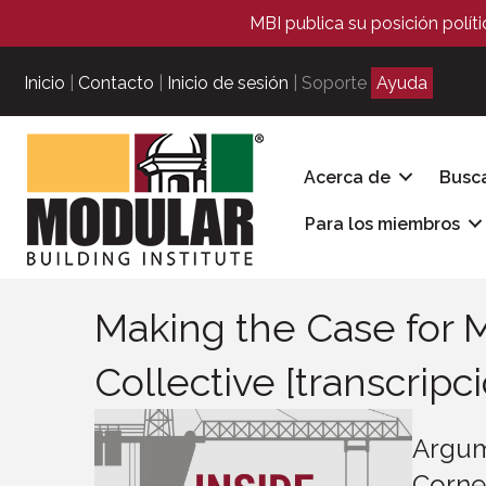
MBI publica su posición polít
Inicio
|
Contacto
|
Inicio de sesión
| Soporte
Ayuda
Acerca de
Busc
Para los miembros
Making the Case for 
Collective [transcripc
Argum
Corne