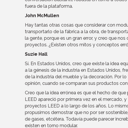
fuera de la plataforma.
John McMullen
Hay tantas otras cosas que considerar con modul
transportarlo de la fábrica a la obra, de transpor
la gente, porque es un gran error, y creo que no
proyectos. ¿Existen otros mitos y conceptos err
Suzie Hall
Sí. En Estados Unidos, creo que existe la idea equ
a la génesis de la industria en Estados Unidos, f
de la industria del mueble y la decoración. Por l
opinión, cuando se comparan sus productos con lo
Creo que la idea errónea es que el hecho de que 
LEED apareció por primera vez en el mercado, y
proyectos LEED a lo largo de los años. Lo mismo,
propusimos demostrar que no por ser sostenible,
de gases, etcétera. Todavía puede parecer increí
existen en torno modular.