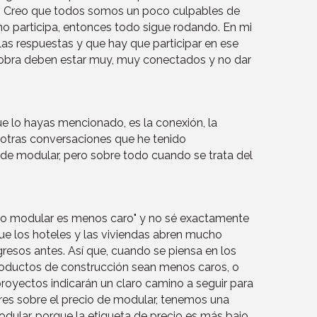
nes. Creo que todos somos un poco culpables de
 no participa, entonces todo sigue rodando. En mi
las respuestas y que hay que participar en ese
a obra deben estar muy, muy conectados y no dar
e lo hayas mencionado, es la conexión, la
 otras conversaciones que he tenido
 de modular, pero sobre todo cuando se trata del
e "lo modular es menos caro" y no sé exactamente
que los hoteles y las viviendas abren mucho
resos antes. Así que, cuando se piensa en los
 productos de construcción sean menos caros, o
royectos indicarán un claro camino a seguir para
res sobre el precio de modular, tenemos una
odular, porque la etiqueta de precio es más bajo