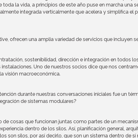
oda la vida, a principios de este año puse en marcha una s
lmente integrada verticalmente que acelera y simplifica el pr
ive, ofrecen una amplia variedad de servicios que incluyen se
contratación, sostenibilidad, dirección e integración en todo
s instalaciones. Uno de nuestros socios dice que nos centram
 la visión macroeconómica.
nción durante nuestras conversaciones iniciales fue un térmi
tegración de sistemas modulares?
nto de cosas que funcionan juntas como partes de un mecanis
xperiencia dentro de los silos. Así, planificación general, arquit
 ellos son silos, por así decirlo, que son un sistema dentro d