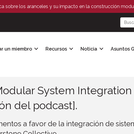
ica sobre los aranceles y su impacto en la construcción modul
ar un miembro
Recursos
Noticia
Asuntos 
Modular System Integratio
ión del podcast].
entos a favor de la integración de sist
rstone Collective