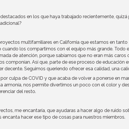
estacados en los que haya trabajado recientemente, quizá 
adicional?
oyectos multifamiliares en California que estamos en tanto en
 cuando los compartimos con el equipo más grande. Todo el m
lamada de atención, porque sabíamos que no eran más caros q
os componían. Así que, parte de ese proceso de educación es 
er decente. Seguimos queriendo ofrecer esa calidad, una cali
por culpa de COVID y que acaba de volver a ponerse en march
ta armonía, nos permite divertirnos un poco con el color y de
enciar del resto.
ctos, me encantaría, que ayudaras a hacer algo de ruido sobr
s encanta hacer ese tipo de cosas para nuestros miembros.