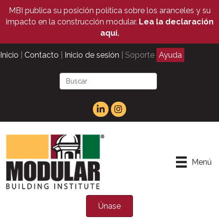
MBI publica su posición política sobre los aranceles y su
impacto en la construcción modular.
Lea la declaración
aquí.
Inicio
|
Contacto
|
Inicio de sesión
| Soporte
Ayuda
Menú
Únase