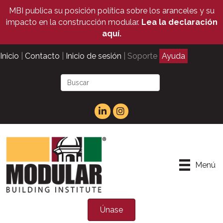
MBI publica su posición política sobre los aranceles y su
impacto en la construcción modular.
Lea la declaración
aquí.
Inicio
|
Contacto
|
Inicio de sesión
| Soporte
Ayuda
Menú
Únase