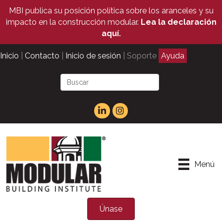
MBI publica su posición política sobre los aranceles y su
impacto en la construcción modular.
Lea la declaración
aquí.
Inicio
|
Contacto
|
Inicio de sesión
| Soporte
Ayuda
Menú
Únase