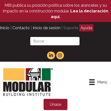
MBI publica su posición política sobre los aranceles y su
impacto en la construcción modular.
Lea la declaración
aquí.
Inicio
|
Contacto
|
Inicio de sesión
| Soporte
Ayuda
Menú
Únase