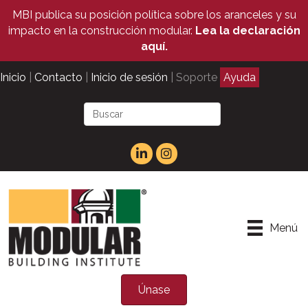
MBI publica su posición política sobre los aranceles y su
impacto en la construcción modular.
Lea la declaración
aquí.
Inicio
|
Contacto
|
Inicio de sesión
| Soporte
Ayuda
Menú
Únase