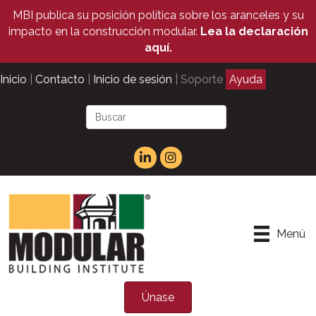
MBI publica su posición política sobre los aranceles y su
impacto en la construcción modular.
Lea la declaración
aquí.
Inicio
|
Contacto
|
Inicio de sesión
| Soporte
Ayuda
Menú
Únase