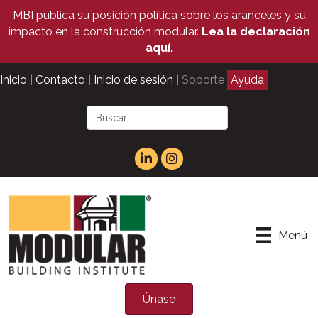
MBI publica su posición política sobre los aranceles y su
impacto en la construcción modular.
Lea la declaración
aquí.
Inicio
|
Contacto
|
Inicio de sesión
| Soporte
Ayuda
Menú
Únase