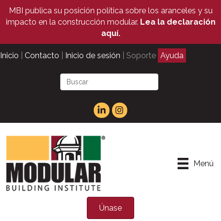
MBI publica su posición política sobre los aranceles y su
impacto en la construcción modular.
Lea la declaración
aquí.
Inicio
|
Contacto
|
Inicio de sesión
| Soporte
Ayuda
Menú
Únase