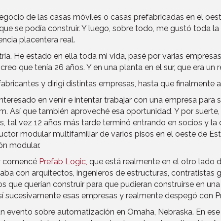
egocio de las casas móviles o casas prefabricadas en el oe
o que se podía construir. Y luego, sobre todo, me gustó toda
encia placentera real.
stria. He estado en ella toda mi vida, pasé por varias empresas 
eo que tenía 26 años. Y en una planta en el sur, que era un r
abricantes y dirigí distintas empresas, hasta que finalmente 
nteresado en venir e intentar trabajar con una empresa para sa
lum. Así que también aproveché esa oportunidad. Y por suerte,
, tal vez 12 años más tarde terminó entrando en socios y la 
ctor modular multifamiliar de varios pisos en el oeste de E
ión modular.
, y comencé
Prefab Logic,
que está realmente en el otro lado d
aba con arquitectos, ingenieros de estructuras, contratistas 
s que querían construir para que pudieran construirse en una
así sucesivamente esas empresas y realmente despegó con Pr
un evento sobre automatización en Omaha, Nebraska. En ese 