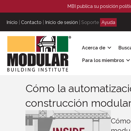
MBI publica su posición polít
Inicio
|
Contacto
|
Inicio de sesión
| Soporte
Ayuda
Acerca de
Busc
Para los miembros
Cómo la automatizació
construcción modular 
Cómo l
modul