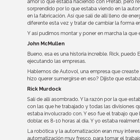
amor lo que estaba haciendo con Prefab, pero re
sorprendido por lo que estaba viendo en la autom
en la fabricación. Así que salí de allí lleno de en
diferente esta vez y tratar de cambiar la forma e
Y así pudimos montar y poner en marcha la que e
John McMullen
Bueno, esa es una historia increíble. Rick, pued
ejecutando las empresas.
Hablemos de Autovol, una empresa que creaste h
hizo querer sumergirse en eso? Dijiste que estab
Rick Murdock
Salí de allí asombrado. Y la razón por la que est
con las que he trabajado y todas las divisiones 
estaba involucrado con. Y eso fue el trabajo que 
doblar, es 8-10 horas al día. Y yo estaba realm
La robótica y la automatización eran muy interes
automatización muy fresco, para tomar el trabajo