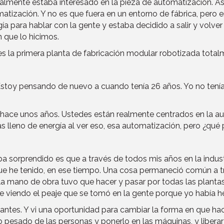
almente estaba interesado en la pieza de automatización. As
atización. Y no es que fuera en un entorno de fábrica, pero 
ergía para hablar con la gente y estaba decidido a salir y volver
n que lo hicimos.
s la primera planta de fabricación modular robotizada total
o Estoy pensando de nuevo a cuando tenía 26 años. Yo no tenía
ace unos años. Ustedes están realmente centrados en la aut
as lleno de energía al ver eso, esa automatización, pero ¿qué
aba sorprendido es que a través de todos mis años en la indust
que he tenido, en ese tiempo. Una cosa permaneció común a t
la mano de obra tuvo que hacer y pasar por todas las plantas,
ente viendo el peaje que se tomó en la gente porque yo habí
antes. Y vi una oportunidad para cambiar la forma en que hac
 pesado de las personas y ponerlo en las máquinas, y liberar 