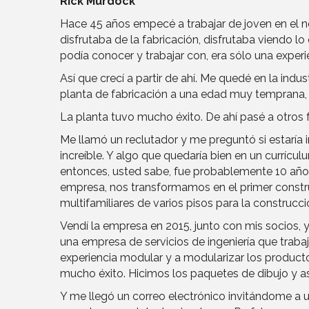
Rick Murdock
Hace 45 años empecé a trabajar de joven en el n
disfrutaba de la fabricación, disfrutaba viendo l
podía conocer y trabajar con, era sólo una experi
Así que crecí a partir de ahí. Me quedé en la indu
planta de fabricación a una edad muy temprana, cr
La planta tuvo mucho éxito. De ahí pasé a otros f
Me llamó un reclutador y me preguntó si estaría i
increíble. Y algo que quedaría bien en un currícu
entonces, usted sabe, fue probablemente 10 años
empresa, nos transformamos en el primer constru
multifamiliares de varios pisos para la construcc
Vendí la empresa en 2015, junto con mis socios
una empresa de servicios de ingeniería que trabaj
experiencia modular y a modularizar los producto
mucho éxito. Hicimos los paquetes de dibujo y 
Y me llegó un correo electrónico invitándome a 