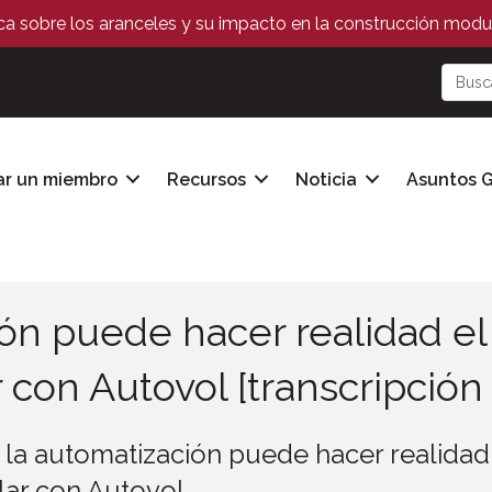
ica sobre los aranceles y su impacto en la construcción modul
ar un miembro
Recursos
Noticia
Asuntos 
n puede hacer realidad el 
con Autovol [transcripción 
a automatización puede hacer realidad 
ar con Autovol