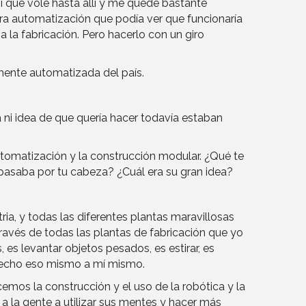
í que volé hasta allí y me quedé bastante
era automatización que podía ver que funcionaría
 a la fabricación. Pero hacerlo con un giro
mente automatizada del país.
 ni idea de que quería hacer todavía estaban
omatización y la construcción modular. ¿Qué te
 pasaba por tu cabeza? ¿Cuál era su gran idea?
ria, y todas las diferentes plantas maravillosas
ravés de todas las plantas de fabricación que yo
 es levantar objetos pesados, es estirar, es
a hecho eso mismo a mí mismo.
emos la construcción y el uso de la robótica y la
a la gente a utilizar sus mentes y hacer más