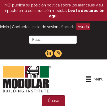
MBI publica su posición política sobre los aranceles y su
impacto en la construcción modular.
Lea la declaración
aquí.
Inicio
|
Contacto
|
Inicio de sesión
| Soporte
Ayuda
Menú
Únase