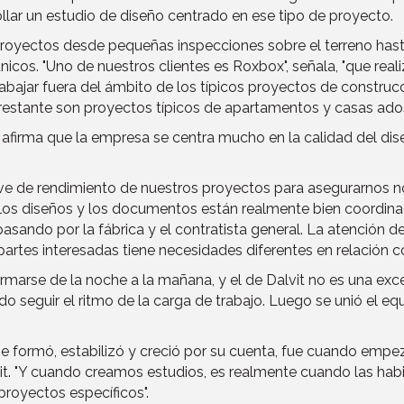
rollar un estudio de diseño centrado en ese tipo de proyecto.
proyectos desde pequeñas inspecciones sobre el terreno hast
nicos. "Uno de nuestros clientes es Roxbox", señala, "que re
bajar fuera del ámbito de los típicos proyectos de construc
estante son proyectos típicos de apartamentos y casas ados
t afirma que la empresa se centra mucho en la calidad del d
e de rendimiento de nuestros proyectos para asegurarnos no
ue los diseños y los documentos están realmente bien coordina
pasando por la fábrica y el contratista general. La atención 
artes interesadas tiene necesidades diferentes en relación 
arse de la noche a la mañana, y el de Dalvit no es una exc
 seguir el ritmo de la carga de trabajo. Luego se unió el equi
 formó, estabilizó y creció por su cuenta, fue cuando empe
lvit. "Y cuando creamos estudios, es realmente cuando las hab
proyectos específicos".