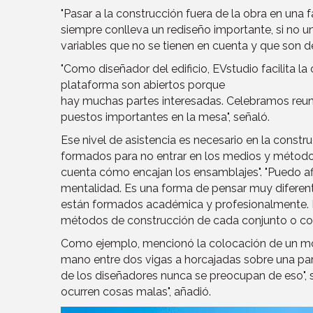
"Pasar a la construcción fuera de la obra en una f
siempre conlleva un rediseño importante, si no u
variables que no se tienen en cuenta y que son d
"Como diseñador del edificio, EVstudio facilita la
plataforma son abiertos porque
hay muchas partes interesadas. Celebramos reunio
puestos importantes en la mesa", señaló.
Ese nivel de asistencia es necesario en la const
formados para no entrar en los medios y métodos"
cuenta cómo encajan los ensamblajes". "Puedo afi
mentalidad. Es una forma de pensar muy diferent
están formados académica y profesionalmente. 
métodos de construcción de cada conjunto o co
Como ejemplo, mencionó la colocación de un módu
mano entre dos vigas a horcajadas sobre una par
de los diseñadores nunca se preocupan de eso", s
ocurren cosas malas", añadió.