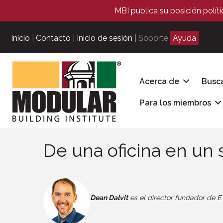
MBI publica su posición polít
Inicio
|
Contacto
|
Inicio de sesión
| Soporte
Ayuda
Acerca de
Busc
Para los miembros
De una oficina en un
Dean Dalvit
es el director fundador de E