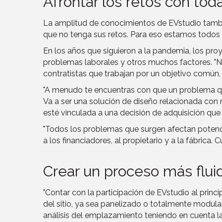
Afrontar los retos con tod
La amplitud de conocimientos de EVstudio también
que no tenga sus retos. Para eso estamos todos en
En los años que siguieron a la pandemia, los pr
problemas laborales y otros muchos factores. "Nu
contratistas que trabajan por un objetivo común, y
"A menudo te encuentras con que un problema que
Va a ser una solución de diseño relacionada con
esté vinculada a una decisión de adquisición que l
"Todos los problemas que surgen afectan potencia
a los financiadores, al propietario y a la fábric
Crear un proceso más flui
"Contar con la participación de EVstudio al princ
del sitio, ya sea panelizado o totalmente modular
análisis del emplazamiento teniendo en cuenta la 