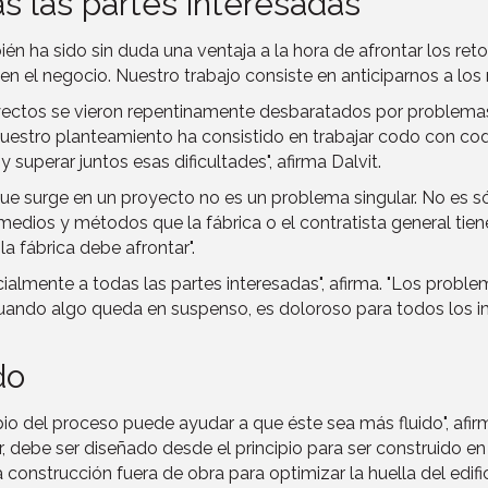
as las partes interesadas
 ha sido sin duda una ventaja a la hora de afrontar los reto
 el negocio. Nuestro trabajo consiste en anticiparnos a los re
oyectos se vieron repentinamente desbaratados por problemas 
estro planteamiento ha consistido en trabajar codo con codo 
 superar juntos esas dificultades", afirma Dalvit.
 surge en un proyecto no es un problema singular. No es sólo
 medios y métodos que la fábrica o el contratista general ti
a fábrica debe afrontar".
lmente a todas las partes interesadas", afirma. "Los proble
a. Cuando algo queda en suspenso, es doloroso para todos los i
do
ipio del proceso puede ayudar a que éste sea más fluido", afir
, debe ser diseñado desde el principio para ser construido en 
construcción fuera de obra para optimizar la huella del edific