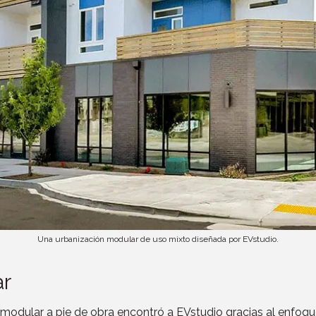
Una urbanización modular de uso mixto diseñada por EVstudio.
ar
 modular a pie de obra encontró a EVstudio gracias al enfoque