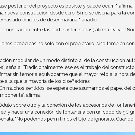
ase posterior del proyecto es posible y puede ocurrir", afirma
na nueva construcción desde cero. Si no se diseña para la co
emasiado difíciles de desenmarañar", añadió.
 comunicación entre las partes interesadas", afirma Dalvit. "N
nes periódicas no solo con el propietario, sino también con l
rucción modular de un modo distinto al de la construcción aut
, señala. "Tradicionalmente, ese es el trabajo del construct
rmar sin temor a equivocarme que el mayor reto a la hora de d
e a la que la mayoría de los diseñadores
En muchos sentidos, se espera que asumamos el papel del c
mponente", afirma.
lo sobre otro y la conexión de los accesorios de fontanería
ed y hacer una conexión de fontanería con un codo de 90 gr
eñala. "No podemos permitirnos el lujo de ignorarlo. Cuando 