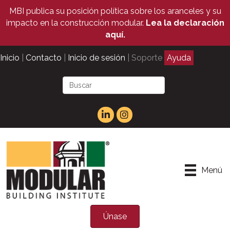
MBI publica su posición política sobre los aranceles y su
impacto en la construcción modular.
Lea la declaración
aquí.
Inicio
|
Contacto
|
Inicio de sesión
| Soporte
Ayuda
Menú
Únase