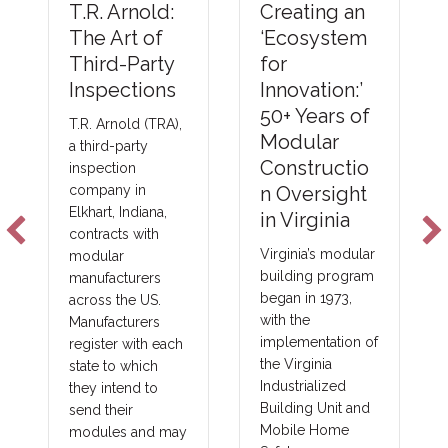
Creating an
T.R. Arnold:
‘Ecosystem
The Art of
for
Third-Party
Innovation:’
Inspections
50+ Years of
T.R. Arnold (TRA),
Modular
a third-party
Constructio
inspection
n Oversight
company in
Elkhart, Indiana,
in Virginia
contracts with
Virginia’s modular
modular
building program
manufacturers
began in 1973,
across the US.
with the
Manufacturers
implementation of
register with each
the Virginia
state to which
Industrialized
they intend to
Building Unit and
send their
Mobile Home
modules and may