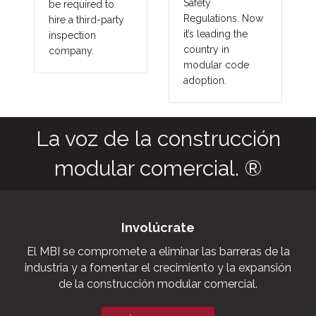
Safety
be required to
Regulations. Now
hire a third-party
it’s leading the
inspection
country in
company.
modular code
adoption.
La voz de la construcción
modular comercial. ®
Involúcrate
El MBI se compromete a eliminar las barreras de la
industria y a fomentar el crecimiento y la expansión
de la construcción modular comercial.