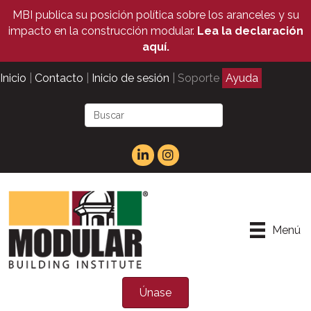
MBI publica su posición política sobre los aranceles y su
impacto en la construcción modular.
Lea la declaración
aquí.
Inicio
|
Contacto
|
Inicio de sesión
| Soporte
Ayuda
Menú
Únase