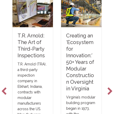
Understandi
Creating an
:
ng Thermal
‘Ecosystem
Barriers
for
y
Compliance
Innovation:’
s
Methods &
50+ Years of
A),
Emerging
Modular
NFPA-275
Constructio
Foam Plastic
n Oversight
Technologie
in Virginia
s
Virginia’s modular
building program
New fire barrier
began in 1973,
technologies are