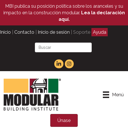
MBI publica su posición política sobre los aranceles y su
impacto en la construcción modular.
Lea la declaración
aquí.
Inicio
|
Contacto
|
Inicio de sesión
| Soporte
Ayuda
Menú
Únase