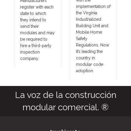
with the
improving total
implementation of
ach
costs and margins
the Virginia
in major areas of
Industrialized
construction, such
Building Unit and
as commercial,
Mobile Home
may
government,
Safety
union and
Regulations. Now
ty
prevailing wage
it’s leading the
projects. These
country in
benefits translate
modular code
into other large
adoption.
fringe areas, such
as agriculture,
commercial cold
storage facilities,
grow houses,
outbuildings,
military and
aviation hangars.