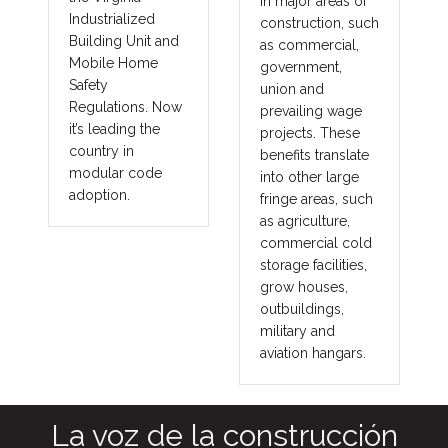
in major areas of
Industrialized
construction, such
Building Unit and
as commercial,
Mobile Home
government,
Safety
union and
Regulations. Now
prevailing wage
it’s leading the
projects. These
country in
benefits translate
modular code
into other large
adoption.
fringe areas, such
as agriculture,
commercial cold
storage facilities,
grow houses,
outbuildings,
military and
aviation hangars.
La voz de la construcción