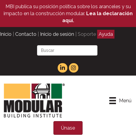
MBI publica su posición política sobre los aranceles y su
impacto en la construcción modular.
Lea la declaración
aquí.
Inicio
|
Contacto
|
Inicio de sesión
| Soporte
Ayuda
Menú
Únase