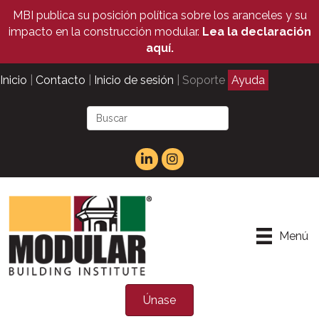
MBI publica su posición política sobre los aranceles y su
impacto en la construcción modular.
Lea la declaración
aquí.
Inicio
|
Contacto
|
Inicio de sesión
| Soporte
Ayuda
Menú
Únase