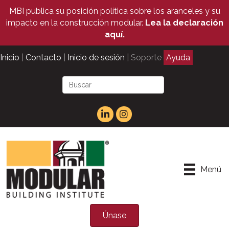
MBI publica su posición política sobre los aranceles y su
impacto en la construcción modular.
Lea la declaración
aquí.
Inicio
|
Contacto
|
Inicio de sesión
| Soporte
Ayuda
Menú
Únase