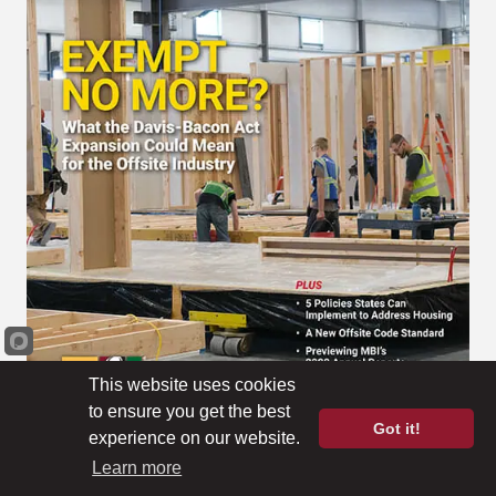
This website uses cookies
to ensure you get the best
Got it!
experience on our website.
Julio/agosto de 2022
Learn more