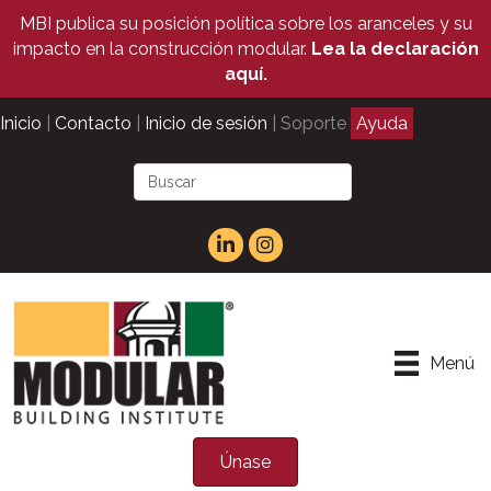
MBI publica su posición política sobre los aranceles y su
impacto en la construcción modular.
Lea la declaración
aquí.
Inicio
|
Contacto
|
Inicio de sesión
| Soporte
Ayuda
Menú
Únase