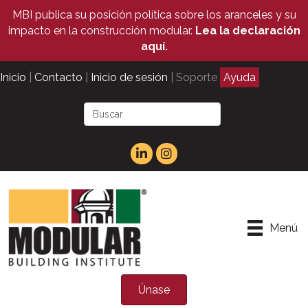
MBI publica su posición política sobre los aranceles y su
impacto en la construcción modular.
Lea la declaración
aquí.
Inicio
|
Contacto
|
Inicio de sesión
| Soporte
Ayuda
Menú
Únase